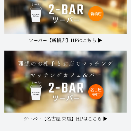
ツーバー【新橋店】HPはこちら ▶
ツーバー【名古屋 栄店】HPはこちら ▶