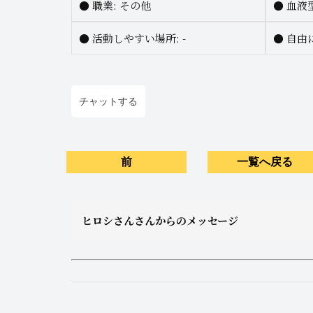
●
職業:
その他
●
血液型
●
活動しやすい場所: -
●
自由に
チャットする
前
一覧へ戻る
ヒロシさんさんからのメッセージ