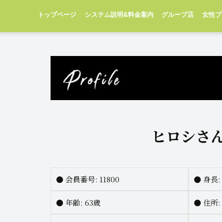
トップページ
システム説明&料金案内
グループ店
女性プ
ヒロシさ
●
会員番号: 11800
●
身長
●
年齢: 63歳
●
住所: