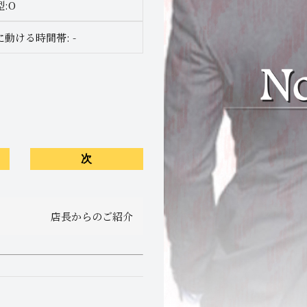
:O
動ける時間帯: -
次
店長からのご紹介