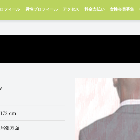
ロフィール
男性プロフィール
アクセス
料金支払い
女性会員募集
ん
:
172 cm
 尾張方面