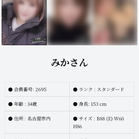
みかさん
●
会員番号: 2695
●
ランク :
スタンダード
●
年齢 : 34歳
●
身長:
153 cm
●
住所 : 名古屋市内
●
サイズ :
B88 (E) W60
H86