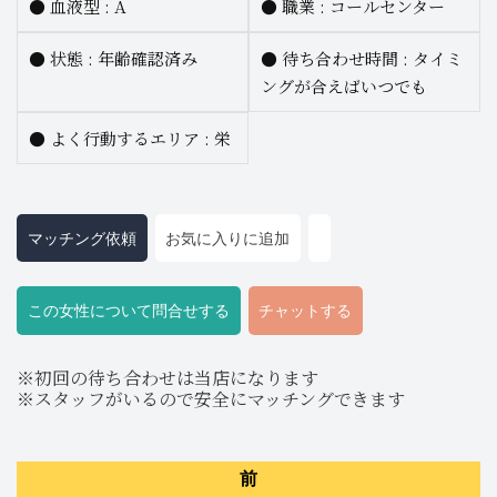
●
血液型 :
A
●
職業 :
コールセンター
●
状態 : 年齢確認済み
●
待ち合わせ時間 :
タイミ
ングが合えばいつでも
●
よく行動するエリア :
栄
マッチング依頼
お気に入りに追加
この女性について問合せする
チャットする
※初回の待ち合わせは当店になります
※スタッフがいるので安全にマッチングできます
前