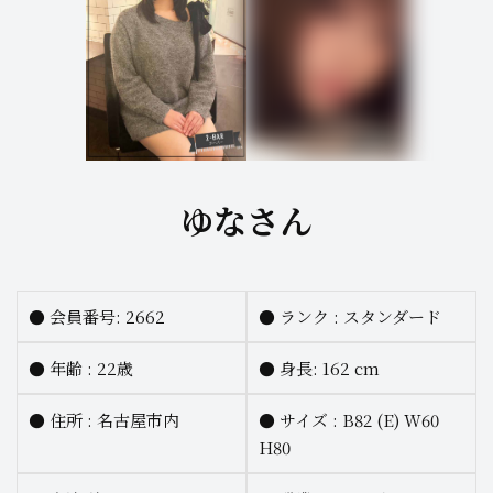
ゆなさん
●
会員番号: 2662
●
ランク :
スタンダード
●
年齢 : 22歳
●
身長:
162 cm
●
住所 : 名古屋市内
●
サイズ :
B82 (E) W60
H80