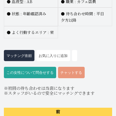
●
血液型 :
AB
●
職業 :
カフェ店員
●
状態 : 年齢確認済み
●
待ち合わせ時間 :
平日
夕方以降
●
よく行動するエリア :
栄
マッチング依頼
お気に入りに追加
この女性について問合せする
チャットする
※初回の待ち合わせは当店になります
※スタッフがいるので安全にマッチングできます
前