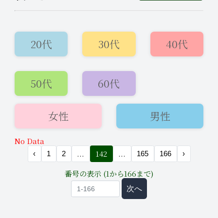
20代
30代
40代
50代
60代
2026年8月7日
お知らせ
10:40
女性
男性
【✨SUMMER EVENT 2026✨】本日
よりスペシャルイベント開催♪
No Data
...
142
...
‹
1
2
165
166
›
番号の表示 (1から166まで)
次へ