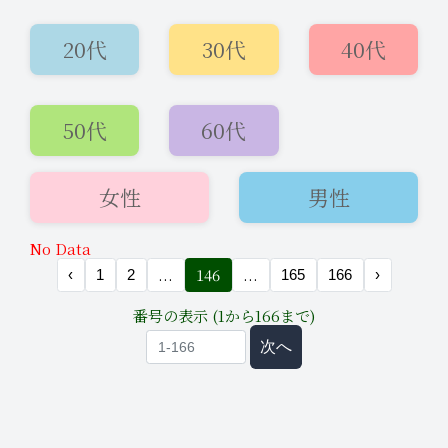
20代
30代
40代
50代
60代
女性
男性
2026年2月7日
ニュース
22:14
No Data
...
146
...
【安心感と実績】「まずは見てから」
‹
1
2
165
166
›
✨見学無料です！
番号の表示 (1から166まで)
次へ