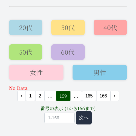
20代
30代
40代
50代
60代
2026年5月20日
お知らせ
10:20
女性
男性
本日も11時OPEN! 初めての方もチャ
ンスですよ✨
No Data
...
159
...
‹
1
2
165
166
›
番号の表示 (1から166まで)
次へ